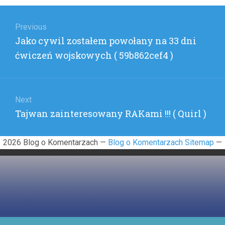
(
Nawigacja
THENAT
)
wpisu
Previous
Previous
Jako cywil zostałem powołany na 33 dni
post:
ćwiczeń wojskowych ( 59b862cef4 )
Next
Next
Tajwan zainteresowany RAKami !!! ( Quirl )
post:
2026 Blog o Komentarzach —
Blog o Komentarzach Sitemap
—