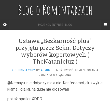
Blog o Komentarzach
MOJE KOMENTARZE - BLOG
Ustawa „Bezkarność plus”
przyjęta przez Sejm. Dotyczy
wyborów kopertowych (
TheNatanieluz )
USTAWA
2 GRUDNIA 2022
BY
ADMIN
·
MOŻLIWOŚĆ KOMENTOWANIA
„BEZKA
ZOSTAŁA WYŁĄCZONA
PLUS”
@Nemayu: nie dotyczy nic a nic. Konfederaci jak zwykle
PRZYJĘ
kłamali dla jaj, na dudę nie głosowali
PRZEZ
SEJM.
DOTYCZ
pokaż spoiler XDDD
WYBOR
KOPERT