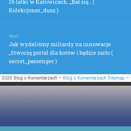
post:
19-latki w Katowicach. „Bał się… (
RZECZY
(
Kolekcjoner_dusz )
WOJTAS
)
Next
Next
Jak wydaliśmy miliardy na innowacje.
post:
„Stworzę portal dla kotów i będzie żarło (
secret_passenger )
2026 Blog o Komentarzach —
Blog o Komentarzach Sitemap
—