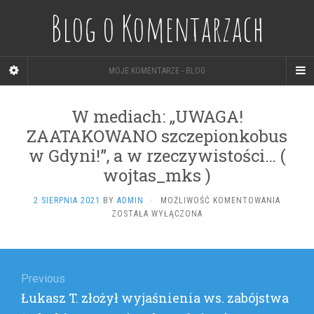
Blog o Komentarzach
MOJE KOMENTARZE - BLOG
W mediach: „UWAGA!
ZAATAKOWANO szczepionkobus
w Gdyni!”, a w rzeczywistości… (
wojtas_mks )
W
2 SIERPNIA 2021
BY
ADMIN
·
MOŻLIWOŚĆ KOMENTOWANIA
MEDIACH
ZOSTAŁA WYŁĄCZONA
„UWAGA!
ZAATAK
Nawigacja
SZCZEP
W
wpisu
Previous
GDYNI!”,
A
Previous
Łukasz T. złożył wyjaśnienia ws. zabójstwa
W