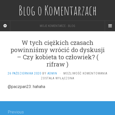
Blog o Komentarzach
MOJE KOMENTARZE - BLOG
W tych ciężkich czasach
powinniśmy wrócić do dyskusji
– Czy kobieta to człowiek? (
rifraw )
26 PAŹDZIERNIKA 2020
BY
ADMIN
·
MOŻLIWOŚĆ KOMENTOWANIA
W
ZOSTAŁA WYŁĄCZONA
TYCH
@paczpan23: hahaha
CIĘŻKICH
CZASACH
POWINNIŚMY
Nawigacja
WRÓCIĆ
DO
wpisu
Previous
DYSKUSJI