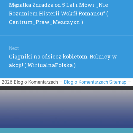
–
Previous
Mężatka Zdradza od 5 Lat i Mówi: „Nie
CZY
post:
Rozumiem Histerii Wokół Romansu” (
KOBIETA
TO
Centrum_Praw_Mezczyzn )
CZŁOWIEK?
(
RIFRAW
)
Next
Next
Ciągniki na odsiecz kobietom. Rolnicy w
post:
akcji! ( WirtualnaPolska )
2026 Blog o Komentarzach —
Blog o Komentarzach Sitemap
—