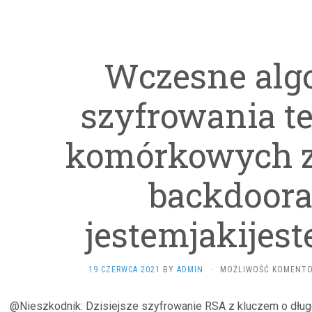
Wczesne alg
szyfrowania t
komórkowych z
backdoora 
jestemjakijest
19 CZERWCA 2021
BY
ADMIN
·
MOŻLIWOŚĆ KOMENT
@Nieszkodnik: Dzisiejsze szyfrowanie RSA z kluczem o długo