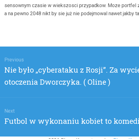
sensownym czasie w wiekszosci przypadkow. Moze portfel z 
a na pewno 2048 nikt by sie już nie podejmowal nawet jakby t
gacja
u
Previous
Previous
Nie było „cyberataku z Rosji”. Za wyc
post:
otoczenia Dworczyka. ( Oline )
Next
Next
Futbol w wykonaniu kobiet to komedia
post: