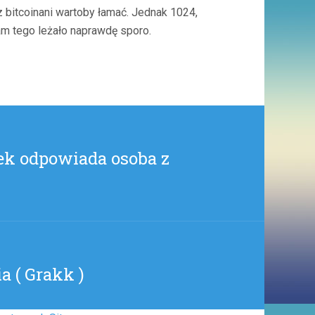
KOMÓRKOWYCH
bitcoinani wartoby łamać. Jednak 1024,
ZAWIERAŁY
am tego leżało naprawdę sporo.
BACKDOORA
I…
(
JESTEMJAKIJESTEM1212
)
iek odpowiada osoba z
 ( Grakk )