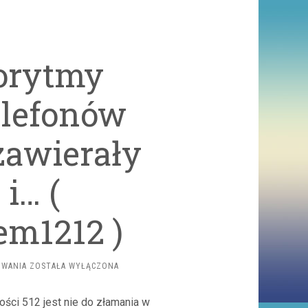
orytmy
elefonów
awierały
i… (
em1212 )
WCZESNE
OWANIA
ZOSTAŁA WYŁĄCZONA
ALGORYTMY
SZYFROWANIA
ści 512 jest nie do złamania w
TELEFONÓW