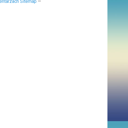
entarzach Sitemap
—