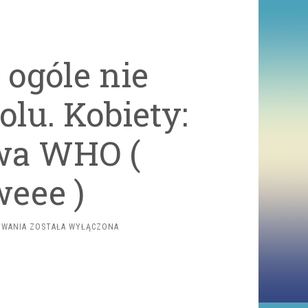
ogóle nie
lu. Kobiety:
awa WHO (
eee )
WHO:
OWANIA
ZOSTAŁA WYŁĄCZONA
KOBIETY
W
OGÓLE
NIE
POWINNY
PIĆ