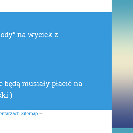
ALKOHOLU.
KOBIETY:
TO
NIE
JEST
ody” na wyciek z
SPRAWA
WHO
(
AGNIESZKA-
WEEE
)
 będą musiały płacić na
ki )
entarzach Sitemap
—