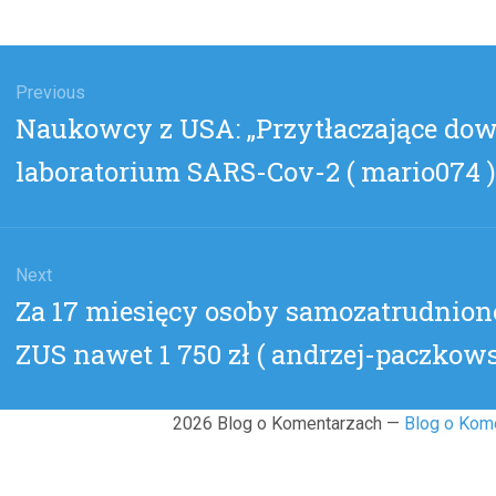
gacja
u
Previous
Previous
Naukowcy z USA: „Przytłaczające dow
post:
laboratorium SARS-Cov-2 ( mario074 )
Next
Next
Za 17 miesięcy osoby samozatrudnione
post:
ZUS nawet 1 750 zł ( andrzej-paczkows
2026 Blog o Komentarzach —
Blog o Kom