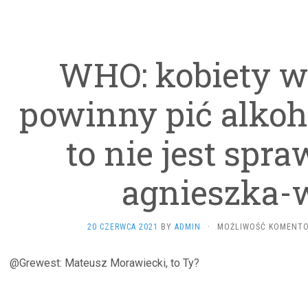
WHO: kobiety w 
powinny pić alkoho
to nie jest spr
agnieszka-w
20 CZERWCA 2021
BY
ADMIN
·
MOŻLIWOŚĆ KOMENT
@Grewest: Mateusz Morawiecki, to Ty?