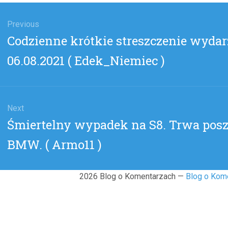
gacja
u
Previous
Previous
Codzienne krótkie streszczenie wyda
post:
06.08.2021 ( Edek_Niemiec )
Next
Next
Śmiertelny wypadek na S8. Trwa pos
post:
BMW. ( Armo11 )
2026 Blog o Komentarzach —
Blog o Kom