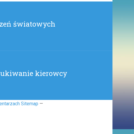
rzeń światowych
zukiwanie kierowcy
entarzach Sitemap
—