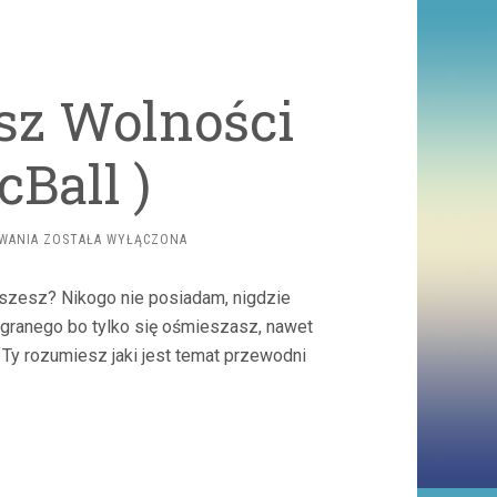
sz Wolności
cBall )
WIELKI
WANIA
ZOSTAŁA WYŁĄCZONA
ŚLĄSKI
MARSZ
iszesz? Nikogo nie posiadam, nigdzie
WOLNOŚCI
(LIVE)
wygranego bo tylko się ośmieszasz, nawet
(
 Ty rozumiesz jaki jest temat przewodni
MAGICBALL
)