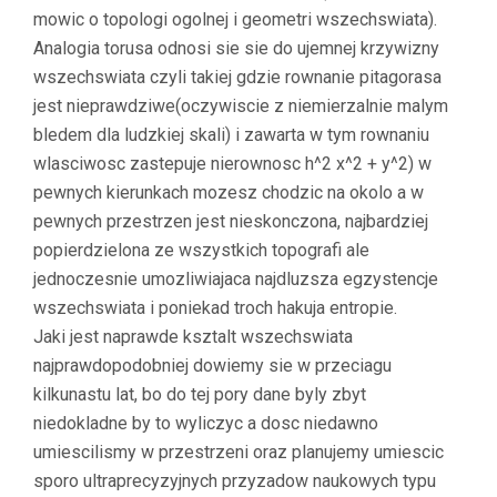
mowic o topologi ogolnej i geometri wszechswiata).
ŚWIETL
(
Analogia torusa odnosi sie sie do ujemnej krzywizny
DAROSO
wszechswiata czyli takiej gdzie rownanie pitagorasa
)
jest nieprawdziwe(oczywiscie z niemierzalnie malym
bledem dla ludzkiej skali) i zawarta w tym rownaniu
wlasciwosc zastepuje nierownosc h^2 x^2 + y^2) w
pewnych kierunkach mozesz chodzic na okolo a w
pewnych przestrzen jest nieskonczona, najbardziej
popierdzielona ze wszystkich topografi ale
jednoczesnie umozliwiajaca najdluzsza egzystencje
wszechswiata i poniekad troch hakuja entropie.
Jaki jest naprawde ksztalt wszechswiata
najprawdopodobniej dowiemy sie w przeciagu
kilkunastu lat, bo do tej pory dane byly zbyt
niedokladne by to wyliczyc a dosc niedawno
umiescilismy w przestrzeni oraz planujemy umiescic
sporo ultraprecyzyjnych przyzadow naukowych typu