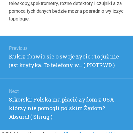
teleskopy,spektrometry, rozne detektory i czujniki a za
pomoca tych danych bedzie mozna posrednio wyliczyc
topologie.
Nawigacja
wpisu
Previous
Previous
Kukiz obawia sie o swoje zycie : To już nie
post:
jest krytyka. To telefony w… ( PIOTRWD )
Next
Next
Sikorski: Polska ma płacić Żydom z USA
post:
którzy nie pomogli polskim Żydom?
Absurd! ( Shrug )