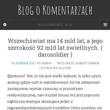
Blog o Komentarzach
MOJE KOMENTARZE - BLOG
Wszechświat ma 14 mld lat, a jego
szerokość 92 mld lat świetlnych. (
darosoldier )
WSZECH
16 SIERPNIA 2021
BY
ADMIN
·
MOŻLIWOŚĆ KOMENTOWANIA
MA
ZOSTAŁA WYŁĄCZONA
14
@pokusof: Nie, to nie jest wielki wybuch, tu tylko uzyto
MLD
analogi gdzie ruch w euklidesowym 3d ma zatepowac
LAT,
A
zastepowac wymiar czasowy w przestrzeni
JEGO
relatywistycznej, sam ksztalt torusu tez jest poprostu
SZERO
92
najblizsza analogia obrazujaca jeden z
MLD
najprawdopodobniejszych ksztaltow (choc powinno sie
LAT