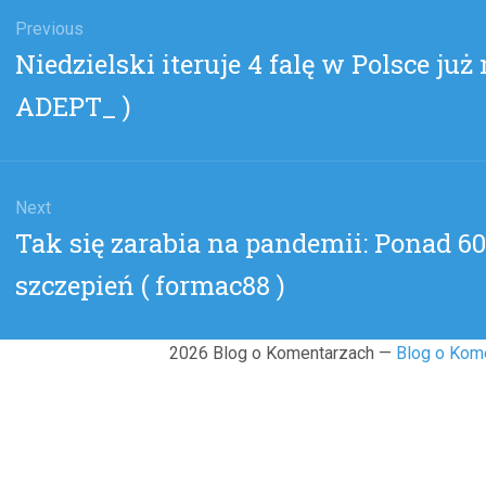
gacja
u
Previous
Previous
Niedzielski iteruje 4 falę w Polsce już
post:
ADEPT_ )
Next
Next
Tak się zarabia na pandemii: Ponad 60
post:
szczepień ( formac88 )
2026 Blog o Komentarzach —
Blog o Kom