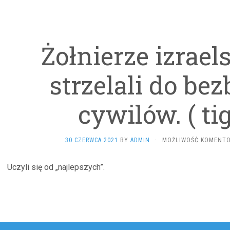
Żołnierze izrael
strzelali do be
cywilów. ( tig
30 CZERWCA 2021
BY
ADMIN
·
MOŻLIWOŚĆ KOMENT
Uczyli się od „najlepszych”.