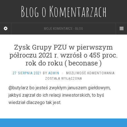
Blog o Komentarzach
MOJE KOMENTARZE - BLOG
Zysk Grupy PZU w pierwszym
półroczu 2021 r. wzrósł o 455 proc.
rok do roku ( beconase )
ZYSK
27 SIERPNIA 2021
BY
ADMIN
·
MOŻLIWOŚĆ KOMENTOWANIA
GRUPY
ZOSTAŁA WYŁĄCZONA
PZU
@butylarz bo jesteś zwykłym januszem giełdowym,
W
jakbyś zajrzał do ich relacji inwestorskich, to byś
PIERWS
PÓŁRO
wiedział dlaczego tak jest.
2021
R.
WZRÓS
Nawigacja
O
455