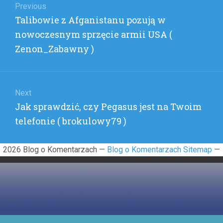
wpisu
Previous
PROC.
Previous
Talibowie z Afganistanu pozują w
ROK
DO
post:
nowoczesnym sprzęcie armii USA (
ROKU
Zenon_Zabawny )
(
BECON
)
Next
Next
Jak sprawdzić, czy Pegasus jest na Twoim
post:
telefonie ( brokulowy79 )
2026 Blog o Komentarzach —
Blog o Komentarzach Sitemap
—