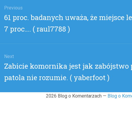
gacja
u
Previous
Previous
61 proc. badanych uważa, że miejsce lekc
post:
7 proc…. ( raul7788 )
Next
Next
Zabicie komornika jest jak zabójstwo 
post:
patola nie rozumie. ( yaberfoot )
2026 Blog o Komentarzach —
Blog o Kom