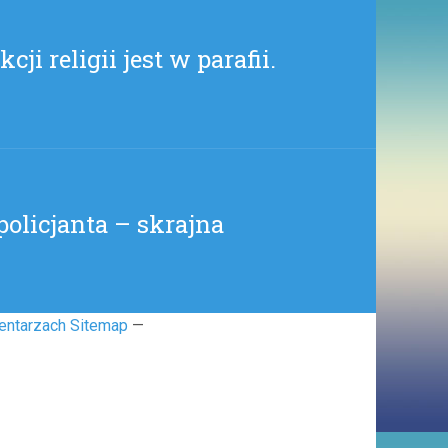
(
RAUL7788
ji religii jest w parafii.
)
policjanta – skrajna
entarzach Sitemap
—