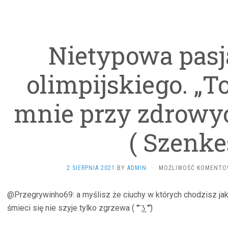
Nietypowa pasj
olimpijskiego. „T
mnie przy zdrowy
( Szenke
2 SIERPNIA 2021
BY
ADMIN
·
MOŻLIWOŚĆ KOMENTO
@Przegrywinho69: a myślisz że ciuchy w których chodzisz jak
śmieci się nie szyje tylko zgrzewa ( ͡° ͜ʖ ͡°)