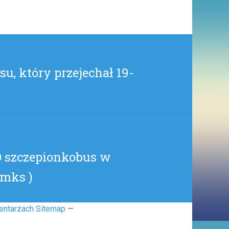
PRZY
ZDROWYCH
ZMYSŁACH
(
SZENKES
)
u, który przejechał 19-
szczepionkobus w
_mks )
entarzach Sitemap
—