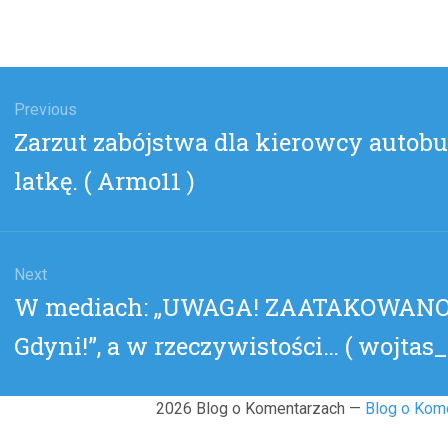
gacja
u
Previous
Previous
Zarzut zabójstwa dla kierowcy autobus
post:
latkę. ( Armo11 )
Next
Next
W mediach: „UWAGA! ZAATAKOWANO 
post:
Gdyni!”, a w rzeczywistości… ( wojtas
2026 Blog o Komentarzach —
Blog o Kom