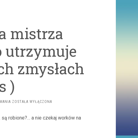
a mistrza
o utrzymuje
ch zmysłach
s )
NIETYPOWA
WANIA
ZOSTAŁA WYŁĄCZONA
PASJA
MISTRZA
 są robione?… a nie czekaj worków na
OLIMPIJSKIEGO.
„TO
UTRZYMUJE
MNIE