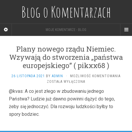
Blog o Komentarzach
MOJE KOMENTARZE - BLOG
Plany nowego rządu Niemiec.
Wzywają do stworzenia „państwa
europejskiego” ( pikxx68 )
PLANY
26 LISTOPADA 2021
BY
ADMIN
·
MOŻLIWOŚĆ KOMENTOWANIA
NOWE
ZOSTAŁA WYŁĄCZONA
RZĄDU
@kvas: A co jest złego w zbudowaniu jednego
NIEMIE
Państwa? Ludzie już dawno powinni dążyć do tego,
WZYW
DO
żeby się jednoczyć. Dla rozwoju ludzkości byłby to
STWOR
spory bodziec.
„PAŃS
EUROP
(
PIKXX