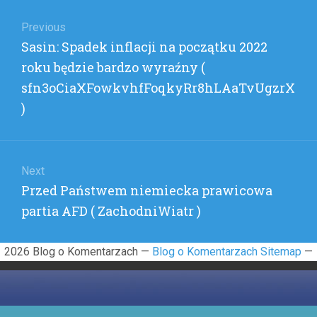
Nawigacja
)
wpisu
Previous
Previous
Sasin: Spadek inflacji na początku 2022
post:
roku będzie bardzo wyraźny (
sfn3oCiaXFowkvhfFoqkyRr8hLAaTvUgzrX
)
Next
Next
Przed Państwem niemiecka prawicowa
post:
partia AFD ( ZachodniWiatr )
2026 Blog o Komentarzach —
Blog o Komentarzach Sitemap
—