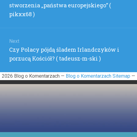
post:
stworzenia „państwa europejskiego” (
pikxx68 )
Next
Next
Czy Polacy pójdą śladem Irlandczyków i
post:
porzucą Kościół? ( tadeusz-m-ski )
2026 Blog o Komentarzach —
Blog o Komentarzach Sitemap
—