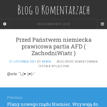
Blog o Komentarzach
MOJE KOMENTARZE - BLOG
Przed Państwem niemiecka
prawicowa partia AFD (
ZachodniWiatr )
PRZED
27 LISTOPADA 2021
BY
ADMIN
·
MOŻLIWOŚĆ KOMENTOWANIA
PAŃST
ZOSTAŁA WYŁĄCZONA
NIEMI
@orle: 乁(♥ ʖ̯♥)ㄏ
PRAWI
PARTIA
AFD
Nawigacja
(
ZACHO
wpisu
Previous
)
Previous
Plany nowego rządu Niemiec. Wzywają do