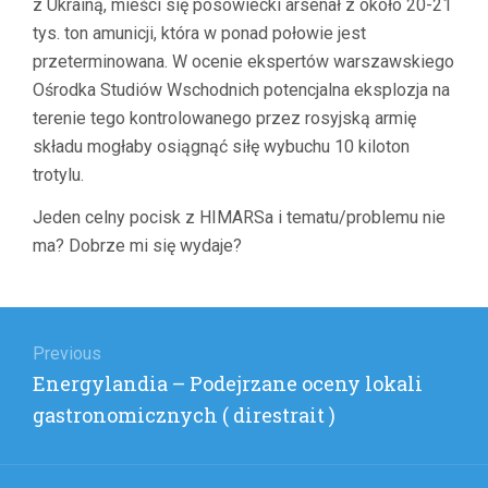
z Ukrainą, mieści się posowiecki arsenał z około 20-21
tys. ton amunicji, która w ponad połowie jest
przeterminowana. W ocenie ekspertów warszawskiego
Ośrodka Studiów Wschodnich potencjalna eksplozja na
terenie tego kontrolowanego przez rosyjską armię
składu mogłaby osiągnąć siłę wybuchu 10 kiloton
trotylu.
Jeden celny pocisk z HIMARSa i tematu/problemu nie
ma? Dobrze mi się wydaje?
Nawigacja
wpisu
Previous
Previous
Energylandia – Podejrzane oceny lokali
post:
gastronomicznych ( direstrait )