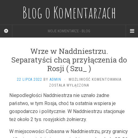
Blog o Komentarzach
MOJE KOMENTARZE - BLOG
Wrze w Naddniestrzu.
Separatyści chcą przyłączenia do
Rosji ( Szu_ )
WRZE
22 LIPCA 2022
BY
ADMIN
·
MOŻLIWOŚĆ KOMENTOWANIA
W
ZOSTAŁA WYŁĄCZONA
NADDNIE
Niepodległości Naddniestrza nie uznało żadne
SEPARATY
państwo, w tym Rosja, choć ta ostatnia wspiera je
CHCĄ
PRZYŁĄC
gospodarczo i politycznie. W Naddniestrzu stacjonuje
DO
też około 2 tys. rosyjskich żołnierzy.
ROSJI
(
W miejscowości Cobasna w Naddniestrzu, przy granicy
SZU_
)