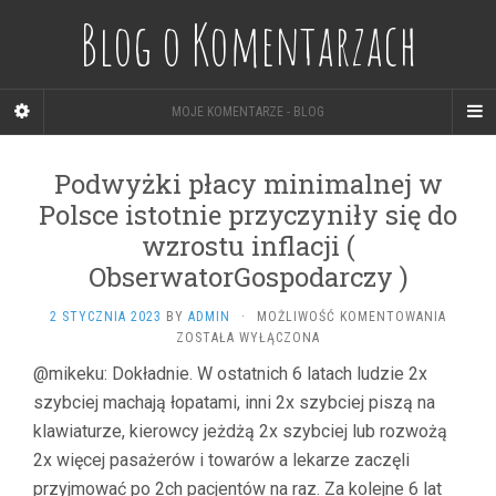
Blog o Komentarzach
MOJE KOMENTARZE - BLOG
Podwyżki płacy minimalnej w
Polsce istotnie przyczyniły się do
wzrostu inflacji (
ObserwatorGospodarczy )
PODWYŻ
2 STYCZNIA 2023
BY
ADMIN
·
MOŻLIWOŚĆ KOMENTOWANIA
PŁACY
ZOSTAŁA WYŁĄCZONA
MINIMA
@mikeku: Dokładnie. W ostatnich 6 latach ludzie 2x
W
szybciej machają łopatami, inni 2x szybciej piszą na
POLSCE
ISTOTN
klawiaturze, kierowcy jeżdżą 2x szybciej lub rozwożą
PRZYCZ
2x więcej pasażerów i towarów a lekarze zaczęli
SIĘ
DO
przyjmować po 2ch pacjentów na raz. Za kolejne 6 lat