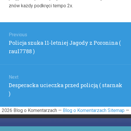
WZROS
znów każdy podkręci tempo 2x.
INFLACJ
(
OBSER
Nawigacja
)
wpisu
Previous
Previous
Policja szuka 11-letniej Jagody z Poronina (
post:
raul7788 )
Next
Next
Desperacka ucieczka przed policją ( starnak
post:
)
2026 Blog o Komentarzach —
Blog o Komentarzach Sitemap
—